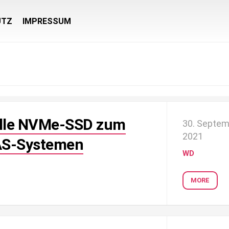
UTZ
IMPRESSUM
lle NVMe-SSD zum
30. Septe
2021
AS-Systemen
WD
MORE