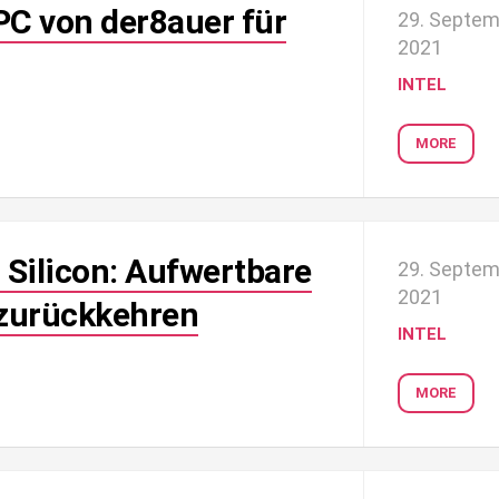
PC von der8auer für
29. Septe
2021
INTEL
MORE
 Silicon: Aufwertbare
29. Septe
2021
 zurückkehren
INTEL
MORE