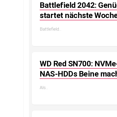
Battlefield 2042: Gen
startet nächste Woch
Battlefield...
WD Red SN700: NVMe-
NAS-HDDs Beine mac
Als...