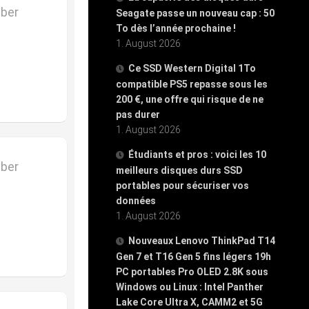
mber
Seagate passe un nouveau cap : 50
To dès l’année prochaine !
1. August 2026
Ce SSD Western Digital 1To
compatible PS5 repasse sous les
200 €, une offre qui risque de ne
pas durer
1. August 2026
Étudiants et pros : voici les 10
mber
meilleurs disques durs SSD
portables pour sécuriser vos
données
1. August 2026
Nouveaux Lenovo ThinkPad T14
Gen 7 et T16 Gen 5 fins légers 19h
PC portables Pro OLED 2.8K sous
Windows ou Linux : Intel Panther
Lake Core Ultra X, CAMM2 et 5G