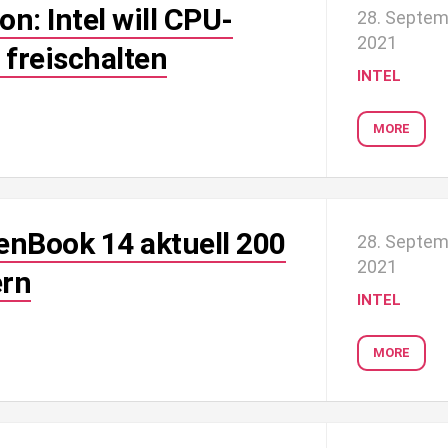
on: Intel will CPU-
28. Septe
2021
 freischalten
INTEL
MORE
enBook 14 aktuell 200
28. Septe
2021
ern
INTEL
MORE