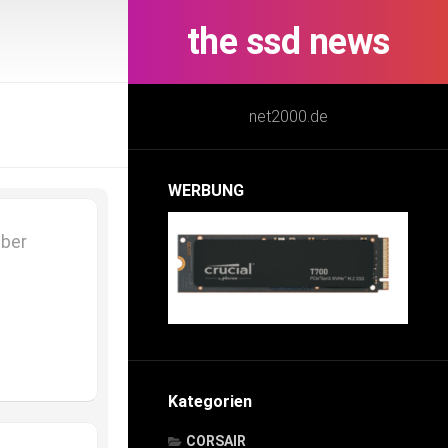
the ssd news
net2000.de
WERBUNG
mber
Kategorien
CORSAIR