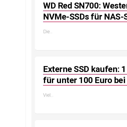
WD Red SN700: Western
NVMe-SSDs für NAS-
Die...
Externe SSD kaufen: 
für unter 100 Euro be
Viel...