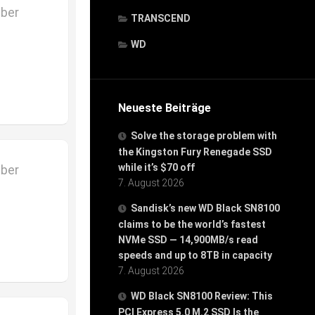
mber
TRANSCEND
WD
Neueste Beiträge
Solve the storage problem with
the Kingston Fury Renegade SSD
while it’s $70 off
mber
7. August 2026
Sandisk’s new WD Black SN8100
claims to be the world’s fastest
NVMe SSD — 14,900MB/s read
speeds and up to 8TB in capacity
7. August 2026
WD Black SN8100 Review: This
PCI Express 5.0 M.2 SSD Is the