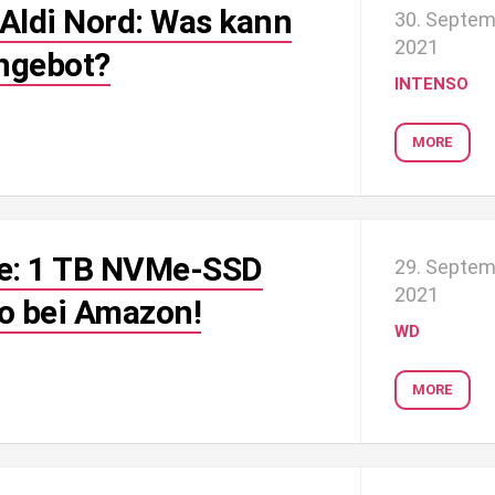
 Aldi Nord: Was kann
30. Septe
2021
ngebot?
INTENSO
MORE
te: 1 TB NVMe-SSD
29. Septe
2021
ro bei Amazon!
WD
MORE