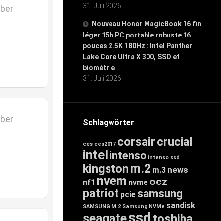
31. Juli 2026
mber
Nouveau Honor MagicBook 16 fin
léger 15h PC portable robuste 16
pouces 2.5K 180Hz : Intel Panther
Lake Core Ultra X 300, SSD et
biométrie
31. Juli 2026
mber
Schlagwörter
corsair
crucial
ces
ces2017
intel
intenso
intenso ssd
m.2
kingston
news
m.3
nvem
ocz
nf1
nvme
patriot
samsung
pcie
sandisk
SAMSUNG M.2
Samsung NVMe
ssd
seagate
toshiba