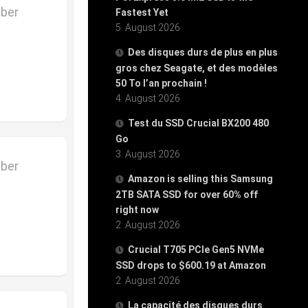
mber
Fastest Yet
5. August 2026
Des disques durs de plus en plus
gros chez Seagate, et des modèles
50 To l’an prochain !
4. August 2026
Test du SSD Crucial BX200 480
Go
3. August 2026
mber
Amazon is selling this Samsung
2TB SATA SSD for over 60% off
right now
2. August 2026
Crucial T705 PCIe Gen5 NVMe
SSD drops to $600.19 at Amazon
2. August 2026
La capacité des disques durs