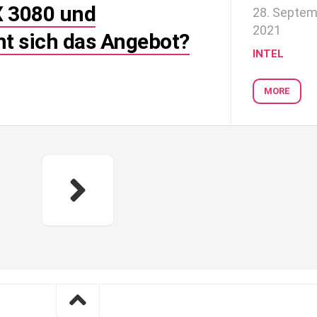
X 3080 und
28. Septe
2021
t sich das Angebot?
INTEL
MORE