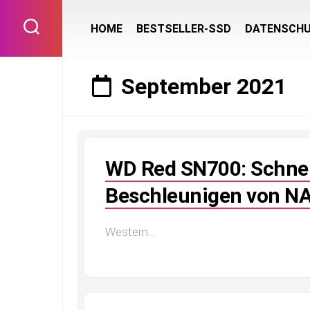
Skip
to
HOME
BESTSELLER-SSD
DATENSCH
content
September 2021
WD Red SN700: Schne
Beschleunigen von N
Western...