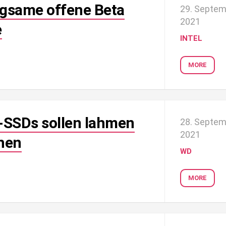
ügsame offene Beta
29. Septe
2021
e
INTEL
MORE
SSDs sollen lahmen
28. Septe
2021
hen
WD
MORE