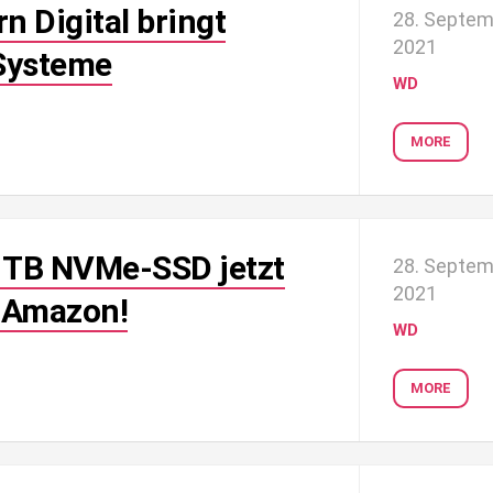
 Digital bringt
28. Septe
2021
Systeme
WD
MORE
1 TB NVMe-SSD jetzt
28. Septe
2021
i Amazon!
WD
MORE