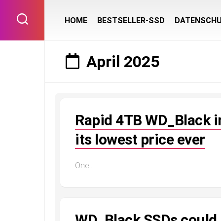
Skip
to
HOME
BESTSELLER-SSD
DATENSCH
content
April 2025
Rapid 4TB WD_Black int
its lowest price ever
One...
WD_Black SSDs could 