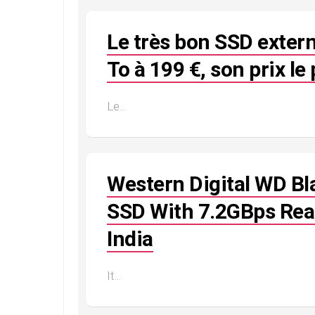
Le très bon SSD exter
To à 199 €, son prix le 
Le...
Western Digital WD B
SSD With 7.2GBps Rea
India
It...