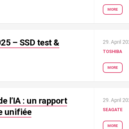
MORE
025 – SSD test &
29. April 2
TOSHIBA
MORE
 l’IA : un rapport
29. April 2
e unifiée
SEAGATE
MORE