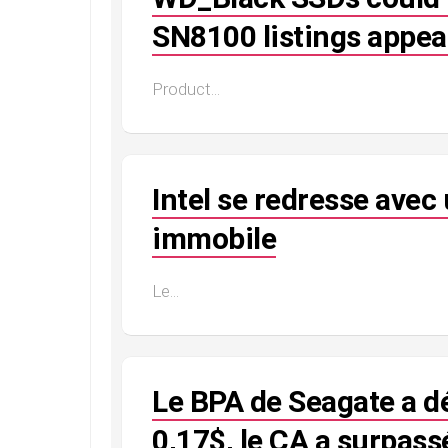
SN8100 listings appea
Product...
Intel se redresse avec
immobile
Le...
Le BPA de Seagate a dé
0,17$, le CA a surpass