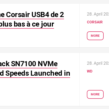
ne Corsair USB4 de 2
28. April 2
plus bas à ce jour
CORSAIR
MORE
lack SN7100 NVMe
28. April 2
d Speeds Launched in
WD
MORE