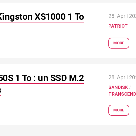
Kingston XS1000 1 To
28. April 2
PATRIOT
MORE
0S 1 To : un SSD M.2
28. April 2
s
SANDISK
/
TRANSCEN
MORE