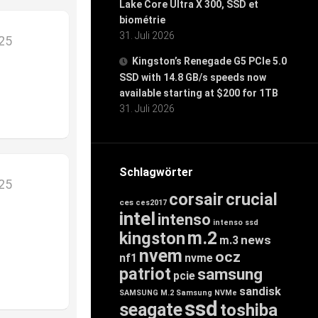
Lake Core Ultra X 300, SSD et
biométrie
31. Juli 2026
025
Kingston’s Renegade G5 PCIe 5.0
SSD with 14.8 GB/s speeds now
available starting at $200 for 1TB
31. Juli 2026
Schlagwörter
025
corsair
crucial
ces
ces2017
intel
intenso
intenso ssd
m.2
kingston
news
m.3
nvem
ocz
nf1
nvme
patriot
samsung
pcie
sandisk
SAMSUNG M.2
Samsung NVMe
ssd
seagate
toshiba