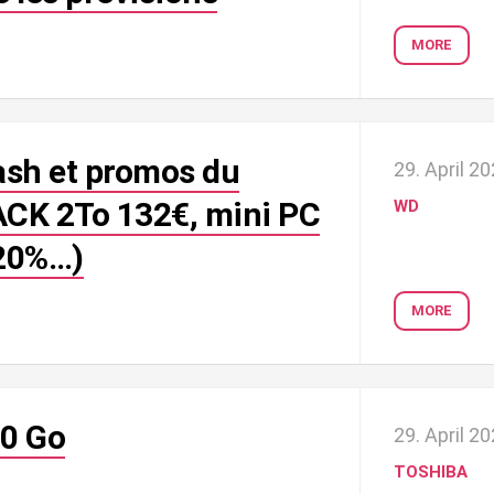
MORE
lash et promos du
29. April 2
K 2To 132€, mini PC
WD
-20%…)
MORE
0 Go
29. April 2
TOSHIBA