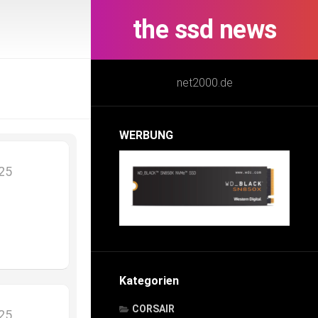
the ssd news
net2000.de
WERBUNG
025
Kategorien
CORSAIR
025