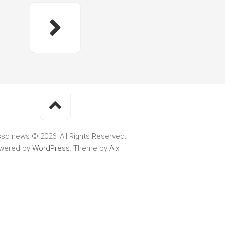
ssd news © 2026. All Rights Reserved.
wered by
WordPress
. Theme by
Alx
.