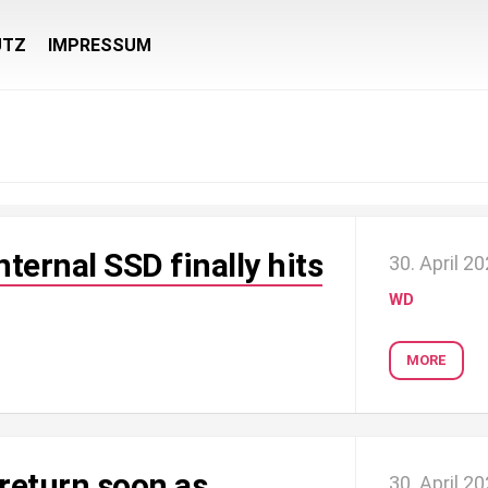
UTZ
IMPRESSUM
ernal SSD finally hits
30. April 2
WD
MORE
return soon as
30. April 2