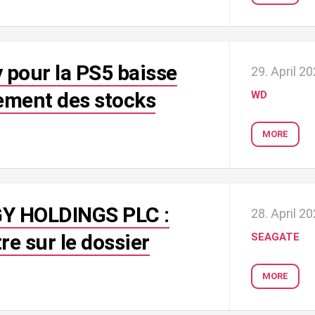
 pour la PS5 baisse
29. April 2
sement des stocks
WD
MORE
 HOLDINGS PLC :
28. April 2
re sur le dossier
SEAGATE
MORE