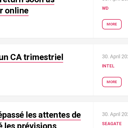
r online
WD
MORE
 un CA trimestriel
30. April 2
INTEL
MORE
passé les attentes de
30. April 2
é les prévisions
SEAGATE