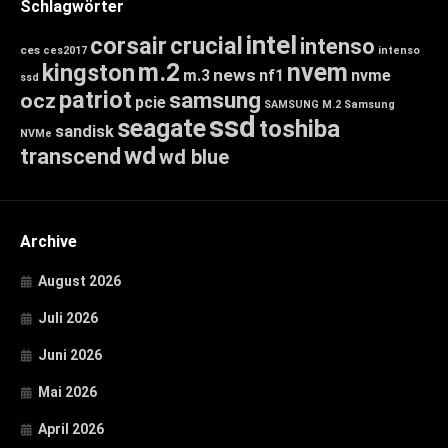
Schlagwörter
intel
corsair
crucial
intenso
ces
ces2017
intenso
m.2
nvem
kingston
news
m.3
nf1
nvme
ssd
patriot
samsung
ocz
pcie
SAMSUNG M.2
Samsung
ssd
seagate
toshiba
sandisk
NVMe
wd
transcend
wd blue
Archive
August 2026
Juli 2026
Juni 2026
Mai 2026
April 2026