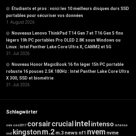
Étudiants et pros : voici les 10 meilleurs disques durs SSD
portables pour sécuriser vos données
1. August 2026
Nouveaux Lenovo ThinkPad T14 Gen 7 et T16 Gen 5 fins
légers 19h PC portables Pro OLED 2.8K sous Windows ou
Linux : Intel Panther Lake Core Ultra X, CAMM2 et 5G
31. Juli 2026
Nouveau Honor MagicBook 16 fin léger 15h PC portable
robuste 16 pouces 2.5K 180Hz : Intel Panther Lake Core Ultra
X 300, SSD et biométrie
31. Juli 2026
Schlagwörter
intel
corsair
crucial
intenso
ces
ces2017
intenso
m.2
nvem
kingston
news
m.3
nf1
nvme
ssd