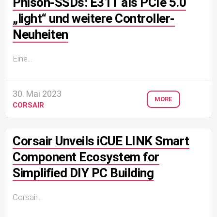
Phison-SSDs: E31T als PCIe 5.0
„light“ und weitere Controller-
Neuheiten
Eine...
30. Mai 2023
MORE
CORSAIR
Corsair Unveils iCUE LINK Smart
Component Ecosystem for
Simplified DIY PC Building
Corsair...