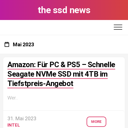
Skip
the ssd news
to
content
Mai 2023
Amazon: Für PC & PS5 – Schnelle
Seagate NVMe SSD mit 4TB im
Tiefstpreis-Angebot
Wer...
31. Mai 2023
MORE
INTEL